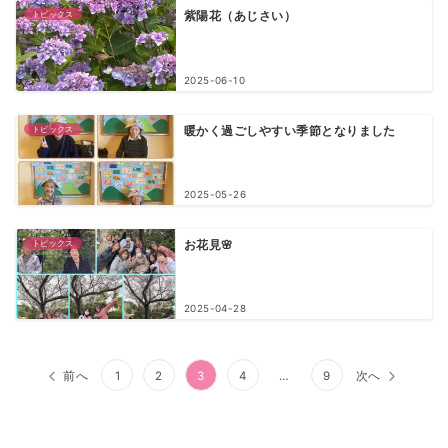
トピックス
紫陽花（あじさい）
2025-06-10
トピックス
暖かく過ごしやすい季節となりました
2025-05-26
トピックス
お花見🌸
2025-04-28
前へ
1
2
3
4
…
9
次へ