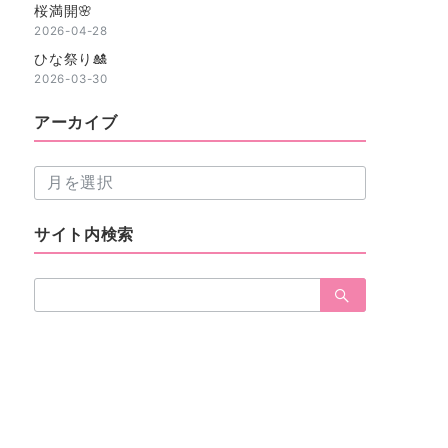
桜満開🌸
2026-04-28
ひな祭り🎎
2026-03-30
アーカイブ
ア
ー
カ
サイト内検索
イ
ブ
検
索：