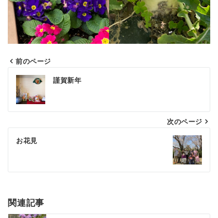
前のページ
投
謹賀新年
稿
ナ
次のページ
ビ
ゲ
お花見
ー
シ
ョ
関連記事
ン